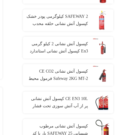
12 Steel
SAFEWAY 2 کیلوگرمی پودر خشک
کپسول آتش نشانی حلقه محدب
قابل حمل
کپسول آتش نشانی 2 کیلو گرمی
En3 کپسول آتش نشانی استاندارد
CO2 کربنی
کپسول آتش نشانی CE CO2
Safeway 2KG MT-2 فرمول محیط
زیست ایمن
CE EN3 10L کپسول آتش نشانی
پر از آب آتش سوزی تحت فشار
ناشی از گاز قابل اشتعال
کپسول آتش نشانی مرطوب
شیمیایی SAFEWAY 25 بار با کد