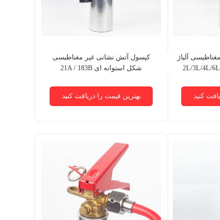
غناطیسی آلیاژ
کپسول آتش نشانی غیر مغناطیسی
2L/3L/4L/6L/9L/1
شکل استوانه ای 21A / 183B
A
افت کنید
بهترین قیمت را دریافت کنید