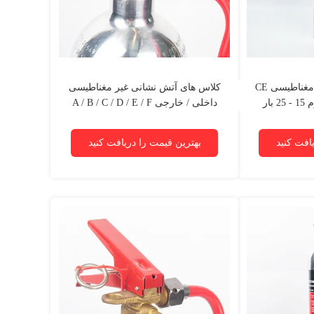
کپسول آتش نشانی غیر مغناطیسی CE
کلاس های آتش نشانی غیر مغناطیسی
داخلی / خارجی A / B / C / D / E / F
افت کنید
بهترین قیمت را دریافت کنید