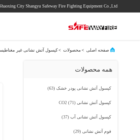
Shaoxing City Shangyu Safeway Fire Fighting Equipment Co.,Ltd
صفحه اصلی
>
محصولات
>
کپسول آتش نشانی غیر مغناطیس
همه محصولات
کپسول آتش نشانی پودر خشک
(63)
کپسول آتش نشانی CO2
(71)
کپسول آتش نشانی آب
(37)
فوم آتش نشانی
(29)