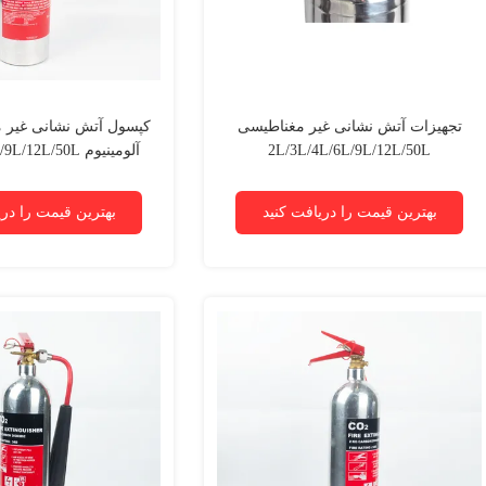
تجهیزات آتش نشانی غیر مغناطیسی
کپسول آتش نشانی غیر م
2L/3L/4L/6L/9L/12L/50L
آلومینیوم 2L/50L
/B/C/D/E/F
بهترین قیمت را دریافت کنید
بهترین قیمت را دری