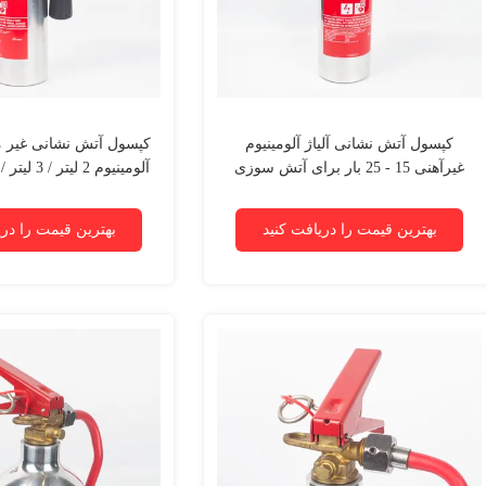
کپسول آتش نشانی آلیاژ آلومینیوم
کپسول آتش نشانی غیر م
غیرآهنی 15 - 25 بار برای آتش سوزی
کلاس A/B/C/D/E/F
9 لیتر / 12 لیتر / 50 لیتر
بهترین قیمت را دریافت کنید
بهترین قیمت را دری