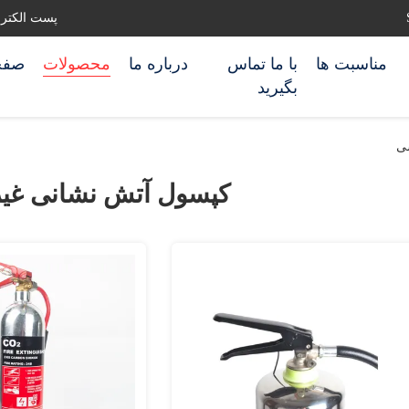
پست الکترونیکی: ghting.com
مناسبت ها
با ما تماس
درباره ما
محصولات
صفح
بگیرید
ی
کپسول آتش نشانی غی