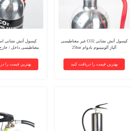
کپسول آتش نشانی CO2 غیر مغناطیسی
کپسول آتش نشانی است
آلیاژ آلومینیوم بادوام 25bar
آتش نشانی
بهترین قیمت را دریافت کنید
بهترین قیمت را دری