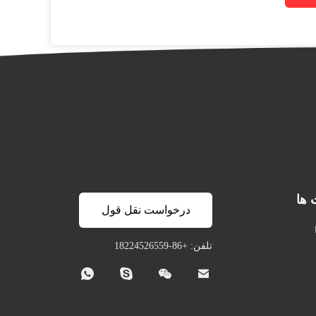
 ها
درخواست نقل قول
تلفن: +86-18224526559



