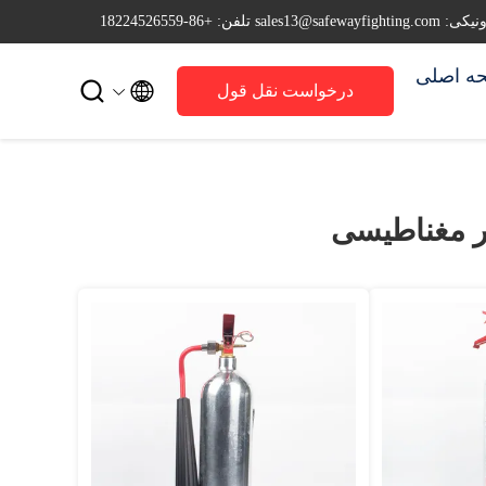
sales13@safewayfi
تلفن: +86-18224526559
ه اصلی


درخواست نقل قول
ر مغناطیسی