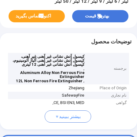
لیتر / 6 لیتر / 9 لیتر / 12 لیتر / 50 لیتر
بهترین قیمت
اکنون تماس بگیرید
توضیحات محصول
کپسول آتش نشانی غیر آهنی غیر آهنی،
کپسول آتش نشانی غیر آهنی آلیاژ آلومینیوم،
کپسول آتش نشانی غیر آهنی 12 لیتری
برجسته
,
Aluminum Alloy Non Ferrous Fire
Extinguisher
,
12L Non Ferrous Fire Extinguisher
Zhejiang
Place of Origin
نام تجاری
SafewayFire
گواهی
CE, BSI EN3, MED,
بیشتر ببینید