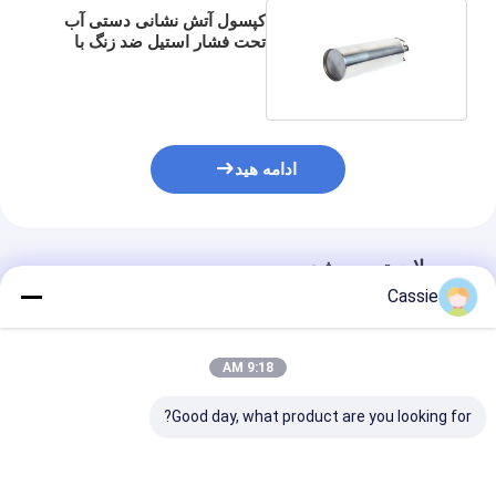
کپسول آتش نشانی دستی آب
تحت فشار استیل ضد زنگ با
قلاب دیواری
ادامه هید
محصولات توصیه شده
Cassie
9:18 AM
Good day, what product are you looking for?
تجهیزات آتش نشانی غیر
کپسول آتش نشانی غیر
کپسول آتش نشان