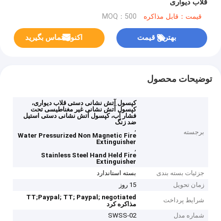
قلاب دیواری
قیمت：قابل مذاکره
MOQ：500
بهترین قیمت
اکنون تماس بگیرید
توضیحات محصول
کپسول آتش نشانی دستی قلاب دیواری،
کپسول آتش نشانی غیر مغناطیسی تحت
فشار آب، کپسول آتش نشانی دستی استیل
ضد زنگ
,
برجسته
Water Pressurized Non Magnetic Fire
Extinguisher
,
Stainless Steel Hand Held Fire
Extinguisher
جزئیات بسته بندی
بسته استاندارد
زمان تحویل
15 روز
TT;Paypal;
TT; Paypal;
negotiated
شرایط پرداخت
مذاکره کرد
شماره مدل
SWSS-02