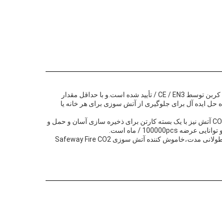
خاموش کننده آتش CO2 Safeway برای پیشگیری از آتش در بسیاری از محیط های مختلف انتخاب ایده آل است. این خاموش کننده نوع دی اکسید کربن توسط CE / EN3 / تأیید شده است.و با حداقل مقدار
رف 120GPبا محدوده دما از -30°C تا +60°C، قطر لوله 19mm و قطر بیرونی 140mm،خاموش کننده آتش سوزی CO2 Safeway راه حل ایده آل برای جلوگیری از آتش سوزی برای هر خانه یا
آتش خاموش کننده CO2 با کیفیت بالا ساخته شده است و تضمین می شود که آتش را سریع و کارآمد خاموش کند.خاموش کننده آتش CO2 Safeway آتش نیز با یک بسته کارتن برای ذخیره سازی آسان و حمل و
وقتی صحبت از پیشگیری از آتش سوزی می شود، خاموش کننده آتش سوزی CO2 Safeway انتخاب ایده آل است. با عملکرد قابل اعتماد و مواد طولانی مدت،خاموش کننده آتش سوزی Safeway Fire CO2