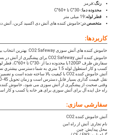
رنگ:
قرمز
محدوده دما:
-30°C تا +60°C
قطر لوله:
19 میلی متر
متخصص در:
خاموش کننده های آتش دی اکسید کربن، آتش دی
کاربردها:
خاموش کننده های آتش سوزی CO2 Safeway: بهترین انتخاب برای پیشگیری از آتش سوزی
کسب و کار استطول لوله 1.5 متري به شما دسترسي بيشتري نسبت به قبل ميده
نقل. قیمت گذاری بسیار قابل دسترس است و زمان تحویل 45-60 روز است. شرایط پرداخت از طریق L / C TT West Union در دسترس است و توانایی عرضه 100000pcs / ماه است.
راه حل ایده آل برای آتش سوزی برای هر خانه یا کسب و کار اس
سفارشی سازی:
آتش خاموش کننده CO2
نام تجاری: آتش از راه امن
محل پیدایش: چین
گواهینامه: CE / EN3 /