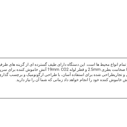
تحمل کند از -30 درجه سانتیگراد تا +60 درجه سانتیگراد است،
نی و تجاریطراحی شده برای استفاده آسان، با طراحی ارگونومیک و برچسب گذاری