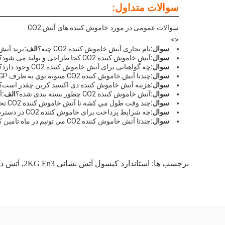
سوالات متداول:
سوالات عمومی در مورد خاموش کننده های آتش CO2
<>
سوال:
نام تجاری آتش خاموش کننده CO2 چیه؟
الف:
برند آتش خاموش ک
سوال:
آتش خاموش کننده CO2 کجا طراحی و تولید می شود؟
سوال:
چه گواهیاتی برای آتش خاموش کننده CO2 وجود دارد؟
سوال:
چندتا آتش خاموش کننده CO2 ميتونه توي يه ظرف 20GP جا بشه؟
سوال:
هزینه آتش خاموش کننده دی اکسید کربن چقدر است؟
سوال:
آتش خاموش کننده CO2 چطور بسته بندی شده؟
الف:
آتش
سوال:
چند وقت طول مي کشه تا آتش خاموش کننده CO2 تحویل داده بشه؟
سوال:
چه شرایط پرداخت برای خاموش کننده CO2 در دسترس است؟
سوال:
چندتا آتش خاموش کننده CO2 می تونیم در ماه تامین کنیم؟
برچسب ها:
استاندارد کپسول آتش نشانی 2KG En3
,
آتش دی ا