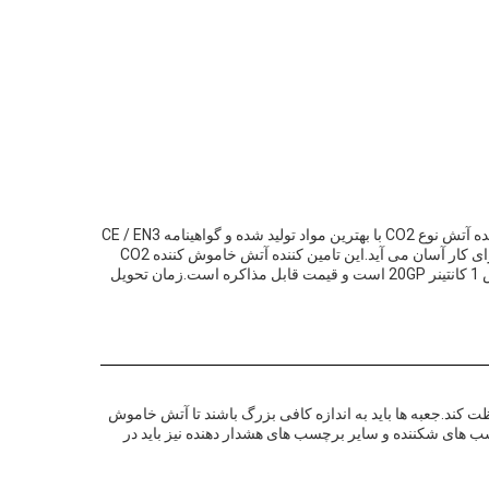
ما افتخار ميکنيم که به شما يک خاموش کننده آتش دی اکسيد کربن ارائه کنيم که به خاطر عملکرد استثنائي و امنيتش شناخته شدهاین خاموش کننده آتش نوع CO2 با بهترین مواد تولید شده و گواهینامه CE / EN3
/ است. این ایده آل برای استفاده در ساختمان های مسکونی و صنعتی برای حفاظت از آتش است. آن را با یک لوله 1.5 متر طول و یک شیر برنج برای کار آسان می آید.این تامین کننده آتش خاموش کننده CO2
می تواند بهترین محصولات را در بازار به شما ارائه دهد. محصول ما در رنگ قرمز و قطر بیرونی 140mm در دسترس است. حداقل مقدار سفارش 1 کانتینر 20GP است و قیمت قابل مذاکره است.زمان تحویل
ی محافظت کند.جعبه ها باید به اندازه کافی بزرگ باشند تا آتش خاموش
سب های شکننده و سایر برچسب های هشدار دهنده نیز باید در