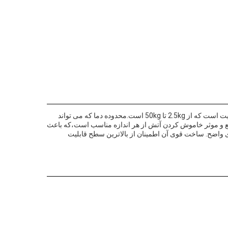
خاموش کننده آتش CO2 انتخاب ایده آل برای حفاظت از آتش در تمام انواع محیط ها است. این دستگاه دارای طیف گسترده ای از گزینه های ظرفیت است که از 2.5kg تا 50kg است.محدوده دما که می تواند
 با ضخامت بطری 2.5mm و قطر لوله 19mm. CO2 آتش خاموش کننده برای سریع و موثر خاموش کردن آتش از هر اندازه مناسب است،که باعث
 واضح. ساخت قوی آن اطمینان از بالاترین سطح قابلیت