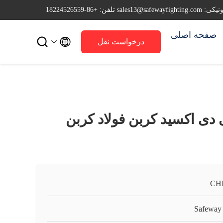
sales13@safewayfi
تلفن: +86-18224526559
صفحه اصلی


درخواست نقل
قول
دی اکسید کربن فولاد کربن
CH
Safeway 