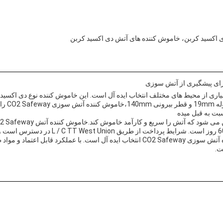
 اکسید کربن، خاموش کننده های آتش دی اکسید کربن
سفارش ظ
ت.