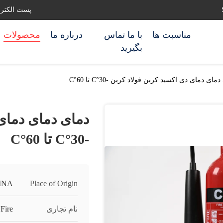
پست الکترونیکی: ghting.com
مناسبت ها
با ما تماس
درباره ما
محصولات
بگیرید
مای دمای دی اکسید کربن فولاد کربن -30°C تا 60°C
دمای دمای دمای 
-30°C تا 60°C
INA
Place of Origin
نام تجاری
Fire