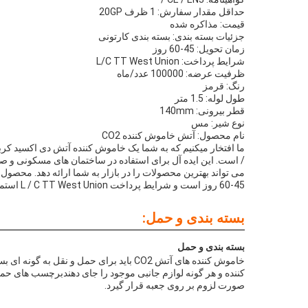
حداقل مقدار سفارش: 1 ظرف 20GP
قیمت: مذاکره شده
جزئیات بسته بندی: بسته بندی کارتونی
زمان تحویل: 45-60 روز
شرایط پرداخت: L/C TT West Union
ظرفیت عرضه: 100000 عدد/ماه
رنگ: قرمز
طول لوله: 1.5 متر
قطر بیرونی: 140mm
نوع شیر: مس
نام محصول: آتش خاموش کننده CO2
45-60 روز است و شرایط پرداخت L / C TT West Union استما قدرت عرضه 100000تکه در ماه رو تضمین میکنیم
بسته بندی و حمل:
بسته بندی و حمل
خاموش کننده های آتش CO2 باید برای حم
کننده و هر گونه لوازم جانبی موجود را جای دهندبرچسب های حمل
صورت لزوم بر روی جعبه قرار گیرد.