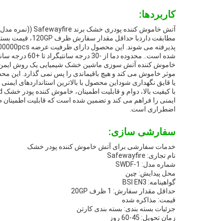
کاربردها:
شده است.. محدوده دما از -30 درجه سانتیگراد تا +60 درجه سانتیگراد است و با یک سال گارانتی عرضه می شود.
خاموش کننده آتش سوزی ماشین خشک شیمیایی یک روش ایمن و مو
موثر خاموش می کند و هیچ باقیماندی را پس نمی گذارد. این م
یا قایق نگهداری شوداین محصول با بالاترین استانداردهای ایم
ایمنی را فراهم می کند و تضمین شده است که قابلیت اطمینان ط
اضطراری است.
سفارشی سازی:
خدمات سفارشی برای آتش خاموش کننده پودر خشک
نام تجاری: Safewayfire
شماره مدل: SWDF-1
محل پیدایش: چین
گواهینامه: BSI EN3
حداقل مقدار سفارش: 1 ظرف 20GP
قیمت: مذاکره شده
جزئیات بسته بندی: بسته بندی کارتن
زمان تحویل: 45-60 روز