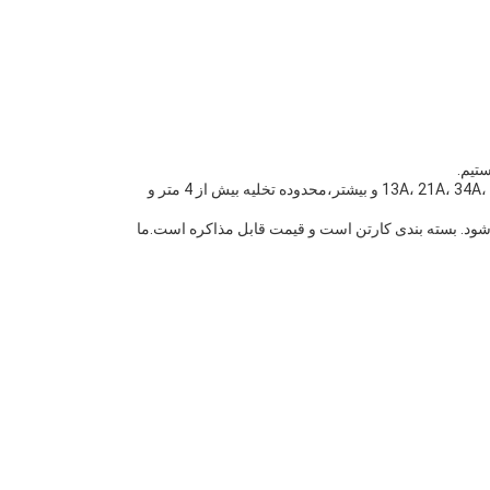
تیم.
آتش خاموش کننده های پودری خشک ما دارای گواهینامه BSI EN3 هستند و کیفیت بالایی دارند. آنها ظرفیت 1 تا 12 کیلوگرم دارند، درجه آتش 13A، 21A، 34A، 55A و بیشتر،محدوده تخلیه بیش از 4 متر و
 و زمان تحویل 45-60 روز است. شرایط مختلف پرداخت از جمله L / C TT West Union پذیرفته می شود. بسته بندی کارتن است و قیمت قابل مذاکره است.ما