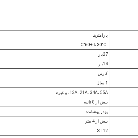
پارامترها
-30°C تا +60°C
27بار
14بار
کارتن
1 سال
13A، 21A، 34A، 55A، و غیره
بیش از 8 ثانیه
پودر پوشانده
بیش از 4 متر
ST12