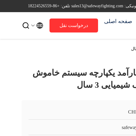
sales13@safewayfi
تلفن: +86-18224526559
صفحه اصلی


درخواست نقل
قول
کارآمد یکپارچه سیستم خاموش
یایی 3 سال
CH
safeway