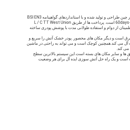
آتش خاموش کننده پودری خشک برند Safewayfire ((نمره مدل: SWDF-1) یک روش موثر برای خاموش کردن همه نوع آتش است.این محصول در چین طراحی و تولید شده و با استانداردهای گواهینامه BSI EN3
مطابقت داردبا حداقل مقدار سفارش ظرف 120GP، قیمت بسته به مقدار قابل مذاکره است.این بسته بندی شده در یک کارتن و زمان تحویل 45-60days است. پرداخت ها از طریق L / C TT West Union
ه 100000pcs / ماه و فشار آزمایش 27bar است.محدوده تخلیه بیش از 4 متر است و برای اطمینان از دوام و استفاده طولانی مدت با پوشش پودری ساخته
رق است.و دیگر مکان های محصور. پودر خشک آتش را سریع و
 آل می کند.همچنین کوچک است و می تواند به راحتی در ماشین
می کند.
ای مبارزه با آتش سوزی در اتومبیل ها، قایق ها و سایر مکان های بسته است.این سیستم بالاترین سطح
ده است و یک راه حل آتش سوزی ایده آل برای هر وضعیت