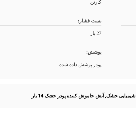
کارتن
تست فشار:
27 بار
پوشش:
پودر پوشش داده شده
,
آتش خاموش کننده پودر خشک 14 بار