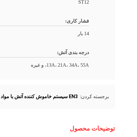
ST12
فشار کاری:
14 بار
درجه بندی آتش:
13A، 21A، 34A، 55A، و غیره
EN3 سیستم خاموش کننده آتش با مواد شیمیایی خشک
برجسته کردن:
توضیحات محصول