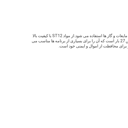
آتش خاموش کننده پودر خشک یک آتش خاموش کننده شیمیایی خشک خودرو است که برای خاموش کردن آتش ناشی از مواد جامد قابل احتراق، مایعات و گاز ها استفاده می شود.از مواد ST12 با کیفیت بالا
ساخته شده و با رنگ پودری پوشانده شده است، اطمینان از دوام و قابلیت اطمینان آن. خاموش کننده دارای ظرفیت 1-12 کیلوگرم و فشار آزمایش 27 بار است که آن را برای بسیاری از برنامه ها مناسب می
 برای محافظت از اموال و ایمنی خود است.