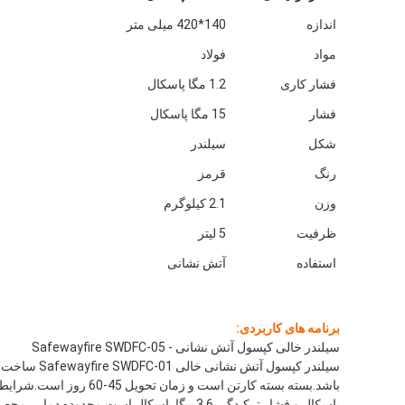
اندازه
140*420 میلی متر
مواد
فولاد
فشار کاری
1.2 مگا پاسکال
فشار
15 مگا پاسکال
شکل
سیلندر
رنگ
قرمز
وزن
2.1 کیلوگرم
ظرفیت
5 لیتر
استفاده
آتش نشانی
برنامه های کاربردی:
سیلندر خالی کپسول آتش نشانی - Safewayfire SWDFC-05
پاسکال و فشار ترکیدگی 3.6 مگا پاسکال است.محدوده دمایی محصول -20℃~60℃ است.