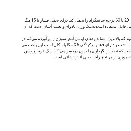
سیلندر خالی کپسول آتش نشانی جزء ضروری تجهیزات ایمنی آتش نشانی است.این از مواد فولادی با کیفیت بالا ساخته شده است که می تواند دمای -20 تا 60 درجه سانتیگراد را تحمل کند.برای تحمل فشار تا 15 مگا
 است و در هر محیطی قابل استفاده است.سبک وزن، بادوام و نصب آسان است که آن
که بالاترین استانداردهای ایمنی آتش‌سوزی را برآورده می‌کند.در
برابر خوردگی مقاوم است و حتی در دماهای شدید نیز عملکرد خوبی دارد.سیلندر کپسول آتش نشانی خالی نیز برای تحمل فشار تا 15 مگا پاسکال تست شده و دارای فشار ترکیدگی 3.6 مگا پاسکال است.این باعث می
است که نصب و نگهداری را بدون دردسر می کند.رنگ قرمز روشن
 ضروری از هر تجهیزات ایمنی آتش نشانی است.