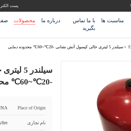
پست الکترونیکی: ghting.com
مناسبت ها
با ما تماس
درباره ما
محصولات
صفح
بگیرید
E
>
سیلندر 5 لیتری خالی کپسول آتش نشانی -20℃~60℃ محدوده دمایی
سیلندر 5
-20℃~60℃ محدوده دمایی
INA
Place of Origin
نام تجاری
fire