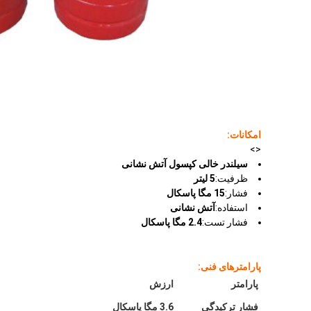
امکانات:
<>
سیلندر خالی کپسول آتش نشانی
ظرفیت:
5 لیتر
فشار:
15 مگا پاسکال
استفاده:
آتش نشانی
فشار تست:
2.4 مگا پاسکال
پارامترهای فنی:
پارامتر
ارزش
فشار ترکیدگی
3.6 مگا پاسکال