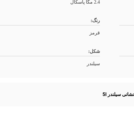
2.4 مگا پاسکال
رنگ:
قرمز
شکل:
سیلندر
انی سیلندر 5l