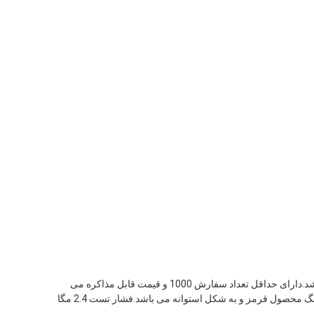
سیلندر کپسول آتش نشانی خالی Safewayfire SWDFC-01 ساخت کشور چین است که به بازار جهانی صادر شده و دارای گواهینامه BSI EN3 می باشد.دارای حداقل تعداد سفارش 1000 و قیمت قابل مذاکره می
باشد.بسته بسته کارتن است و زمان تحویل 45-60 روز است.شرایط پرداخت L/C TT West Union است.توانایی عرضه 100000 عدد در ماه است.رنگ محصول قرمز و به شکل استوانه می باشد.فشار تست 2.4 مگا