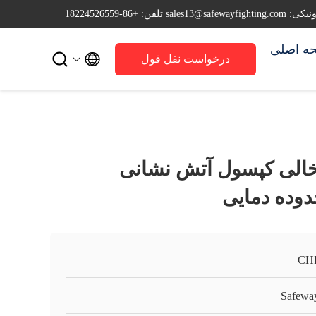
sales13@safewayfi
تلفن: +86-18224526559
ه اصلی


درخواست نقل قول
 لیتری خالی کپسول آتش نشانی
CH
Safeway