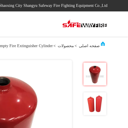
Shaoxing City Shangyu Safeway Fire Fighting Equipment Co.,Ltd
صفحه اصلی
>
محصولات
>
mpty Fire Extinguisher Cylinder