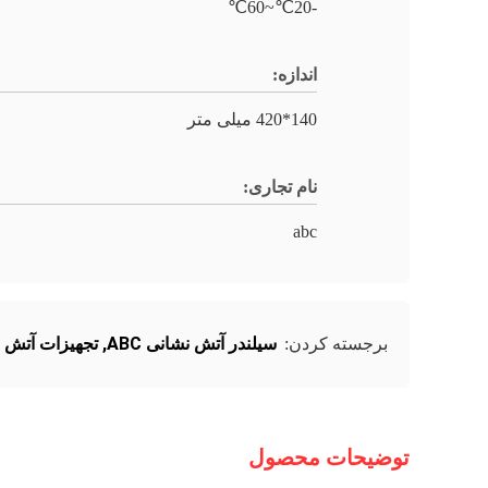
-20℃~60℃
اندازه:
140*420 میلی متر
نام تجاری:
abc
سیلندر آتش نشانی ABC
,
تجهیزات آتش نش
برجسته کردن:
توضیحات محصول