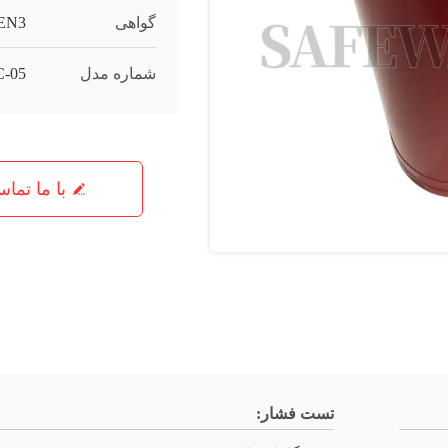
گواهی
 EN3
شماره مدل
-05
با ما تما
تست فشار: