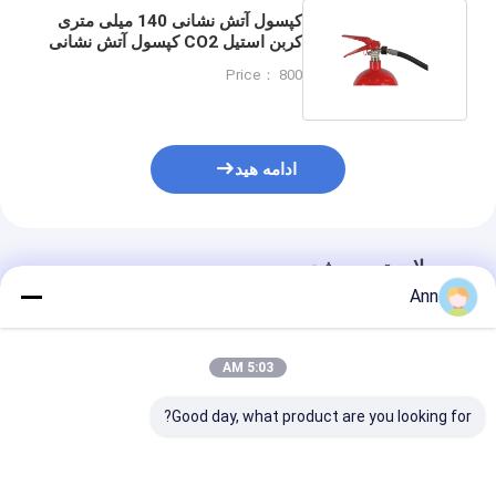
کپسول آتش نشانی 140 میلی متری
کربن استیل CO2 کپسول آتش نشانی
6 کیلوگرمی دی اکسید کربن
Price： 800
ادامه هید
محصولات توصیه شده
Ann
5:03 AM
Good day, what product are you looking for?
بسته بندی کارتن CO2
آتش خاموش کننده CO2
دمای دمای دمای