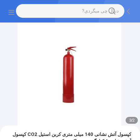
3
/
2
کپسول آتش نشانی 140 میلی متری کربن استیل CO2 کپسول