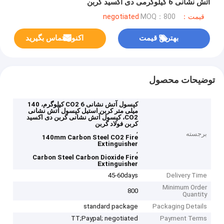
آتش نشانی 6 کیلوگرمی دی اکسید کربن
قیمت：negotiated
MOQ：800
بهترین قیمت
اکنون تماس بگیرید
توضیحات محصول
کپسول آتش نشانی CO2 6 کیلوگرم، 140
میلی متر کربن استیل کپسول آتش نشانی
CO2، کپسول آتش نشانی کربن دی اکسید
کربن فولاد کربن
,
برجسته
140mm Carbon Steel CO2 Fire
Extinguisher
,
Carbon Steel Carbon Dioxide Fire
Extinguisher
45-60days
Delivery Time
Minimum Order
800
Quantity
standard package
Packaging Details
TT;Paypal; negotiated
Payment Terms