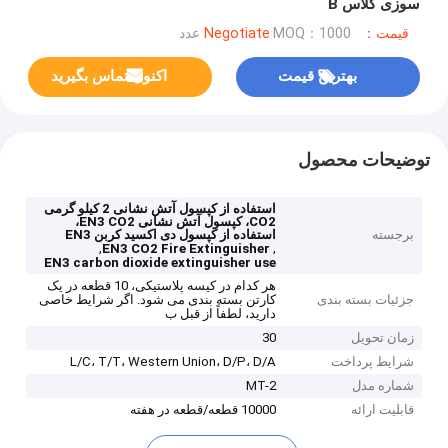
سوزی کلاس B
قیمت：Negotiate
MOQ：1000 عدد
بهترین قیمت
اکنون تماس بگیرید
توضیحات محصول
استفاده از کپسول آتش نشانی 2 کیلو گرمی
CO2، کپسول آتش نشانی EN3 CO2،
برجسته
استفاده از کپسول دی اکسید کربن EN3
,
,
EN3 CO2 Fire Extinguisher
EN3 carbon dioxide extinguisher use
هر کدام در کیسه پلاستیکی، 10 قطعه در یک
جزئیات بسته بندی
کارتن بسته بندی می شود. اگر شرایط خاصی
دارید، لطفاً از قبل ب
زمان تحویل
30
شرایط پرداخت
L/C، T/T، Western Union، D/P، D/A
شماره مدل
MT-2
قابلیت ارائه
10000 قطعه/قطعه در هفته