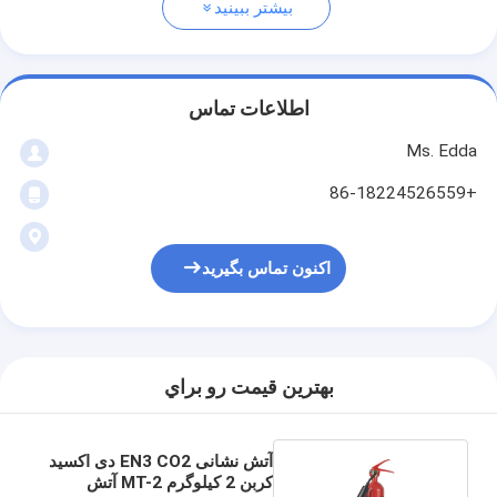
بیشتر ببینید
اطلاعات تماس
Ms. Edda
+86-18224526559
اکنون تماس بگیرید
بهترين قيمت رو براي
آتش نشانی EN3 CO2 دی اکسید
کربن 2 کیلوگرم MT-2 آتش