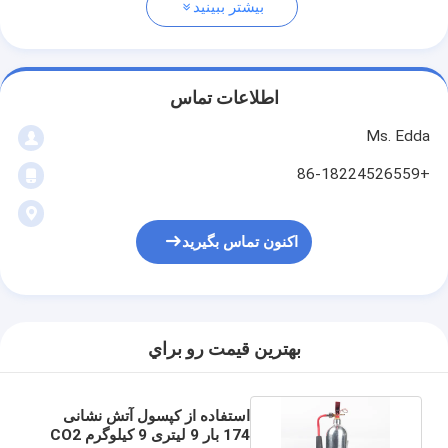
بیشتر ببینید
اطلاعات تماس
Ms. Edda
+86-18224526559
اکنون تماس بگیرید
بهترين قيمت رو براي
استفاده از کپسول آتش نشانی
174 بار 9 لیتری 9 کیلوگرم CO2