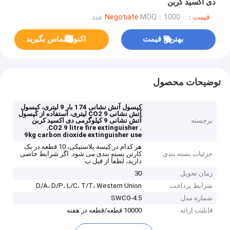
دی اکسید کربن
قیمت：Negotiate
MOQ：1000 عدد
بهترین قیمت
اکنون تماس بگیرید
توضیحات محصول
کپسول آتش نشانی 174 بار 9 لیتری، کپسول
آتش نشانی CO2 9 لیتری، استفاده از کپسول
برجسته
آتش نشانی 9 کیلوگرمی دی اکسید کربن
,
,
CO2 9 litre fire extinguisher
9kg carbon dioxide extinguisher use
هر کدام در کیسه پلاستیکی، 10 قطعه در یک
جزئیات بسته بندی
کارتن بسته بندی می شود. اگر شرایط خاصی
دارید، لطفاً از قبل ب
زمان تحویل
30
شرایط پرداخت
D/A، D/P، L/C، T/T، Western Union
شماره مدل
SWCO-4.5
قابلیت ارائه
10000 قطعه/قطعه در هفته