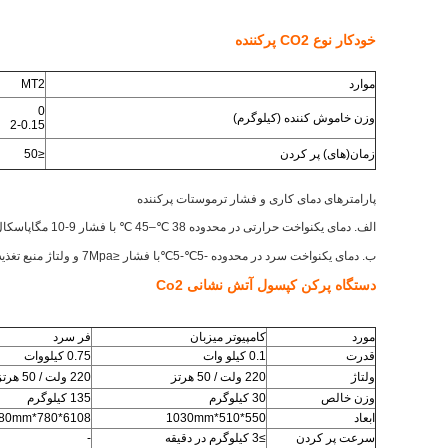
خودکار
نوع CO2
پرکننده
موارد
MT2
0
وزن خاموش کننده (کیلوگرم)
2-0.15
زمان(های) پر کردن
≤50
پارامترهای دمای کاری و فشار ترموستات پرکننده
الف. دمای یکنواخت حرارتی در محدوده 38 ℃–45 ℃ با فشار 9-10 مگاپاسکال، قدرت بخاری 6 کیلو وات و ولتاژ 220 ولت کنترل می شود.
ب. دمای یکنواخت سرد در محدوده -5℃-5℃با فشار ≤7Mpa و ولتاژ منبع تغذیه 220V کنترل می شود.
دستگاه پرکن کپسول آتش نشانی Co2
مورد
کامپیوتر میزبان
فر سرد
قدرت
0.1 کیلو وات
0.75 کیلووات
ولتاژ
220 ولت / 50 هرتز
220 ولت / 50 هرتز
وزن خالص
30 کیلوگرم
135 کیلوگرم
ابعاد
550*510*1030mm
6108*780*1080mm
سرعت پر کردن
≥3 کیلوگرم در دقیقه
-