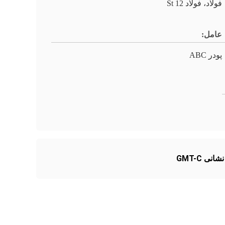
فولاد، فولاد St 12
عامل:
پودر ABC
ی GMT-C