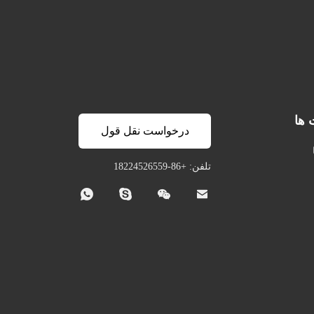
 ها
درخواست نقل قول
تلفن: +86-18224526559



