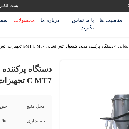
پست الکترونیکی: ghting.com
مناسبت ها
با ما تماس
درباره ما
محصولات
صفح
بگیرید
نشانی
>
دستگاه پرکننده مجدد کپسول آتش نشانی GMT ​​C MT7 تجهیزات آتش نشانی را خاموش کنید
C MT7 تجهیزات آتش نشانی را خاموش کنید
محل منبع
چین
نام تجاری
Fire