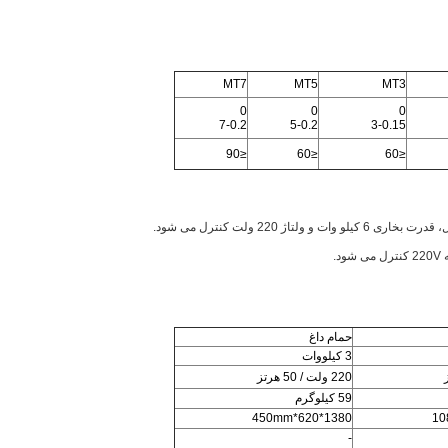
MT7
MT5
MT3
0
0
0
7-0.2
5-0.2
3-0.15
≤90
≤60
≤60
حمام داغ
3 کیلووات
220 ولت / 50 هرتز
59 کیلوگرم
1380*620*450mm
-