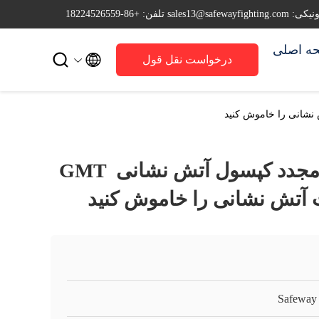
sales13@safewayfi
تلفن: +86-18224526559
ه اصلی


درخواست نقل قول
دستگاه پرکننده مجدد کپسول آتش نشانی GMT ​​
Safeway 